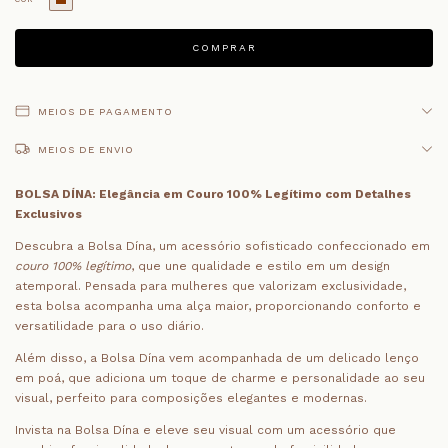
MEIOS DE PAGAMENTO
MEIOS DE ENVIO
BOLSA DÍNA: Elegância em Couro 100% Legítimo com Detalhes
Exclusivos
Descubra a Bolsa Dína, um acessório sofisticado confeccionado em
couro 100% legítimo
, que une qualidade e estilo em um design
atemporal. Pensada para mulheres que valorizam exclusividade,
esta bolsa acompanha uma alça maior, proporcionando conforto e
versatilidade para o uso diário.
Além disso, a Bolsa Dína vem acompanhada de um delicado lenço
em poá, que adiciona um toque de charme e personalidade ao seu
visual, perfeito para composições elegantes e modernas.
Invista na Bolsa Dína e eleve seu visual com um acessório que