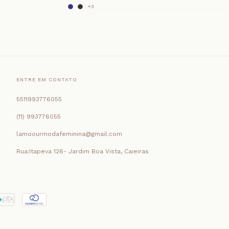
+3
ENTRE EM CONTATO
5511993776055
(11) 993776055
lamoourmodafeminina@gmail.com
Rua:Itapeva 126- Jardim Boa Vista, Caieiras