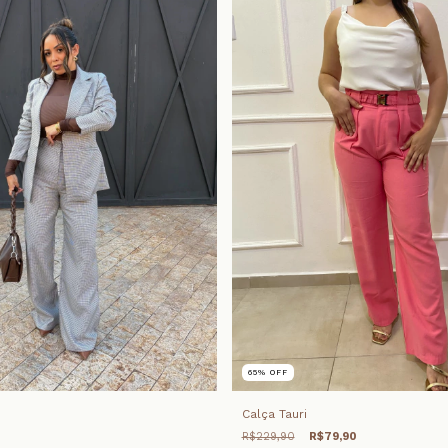
65
%
OFF
Calça Tauri
R$229,90
R$79,90