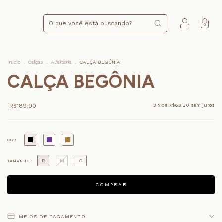
0
Início
.
Calças
.
Alfaitaria
.
CALÇA BEGÔNIA
CALÇA BEGÔNIA
R$189,90
3
x de
R$63,30
sem juros
COR
P
M
G
TAMANHO
MEIOS DE PAGAMENTO