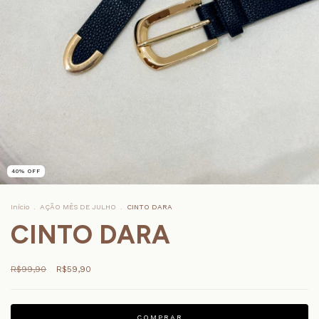
40
%
OFF
Início
.
AÇÃO MÊS DE JULHO
.
CINTO DARA
CINTO DARA
R$99,90
R$59,90