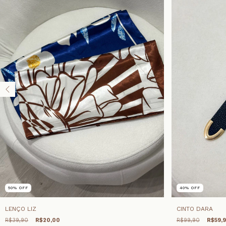
50
%
OFF
40
%
OFF
LENÇO LIZ
CINTO DARA
R$39,90
R$20,00
R$99,90
R$59,