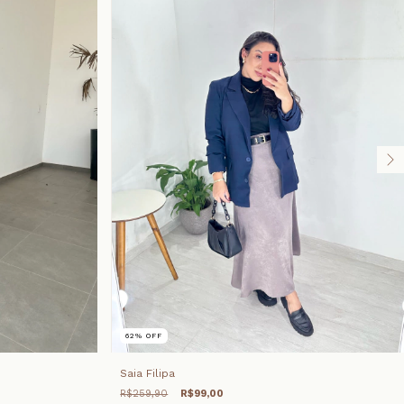
62
%
OFF
Saia Filipa
R$259,90
R$99,00