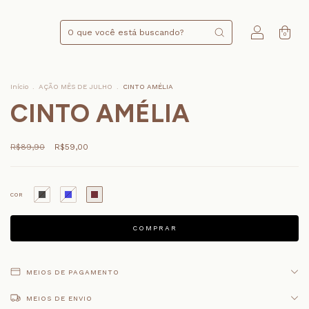
0
Início
.
AÇÃO MÊS DE JULHO
.
CINTO AMÉLIA
CINTO AMÉLIA
R$89,90
R$59,00
COR
MEIOS DE PAGAMENTO
MEIOS DE ENVIO