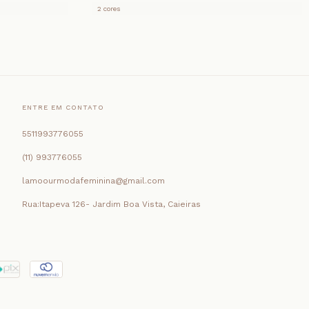
2 cores
ENTRE EM CONTATO
5511993776055
(11) 993776055
lamoourmodafeminina@gmail.com
Rua:Itapeva 126- Jardim Boa Vista, Caieiras