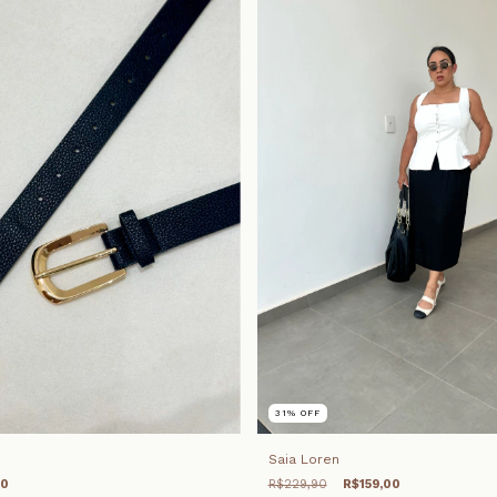
31
%
OFF
Saia Loren
90
R$229,90
R$159,00